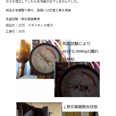
b
ガスが流出していたため冷風が出ていませんでした。
o
部品を急遽取り寄せ、翌週には交換工事を実施
o
気密試験・熱交換器費用
k
部品代：25万 ※ダイキン８馬力
工事代：35万