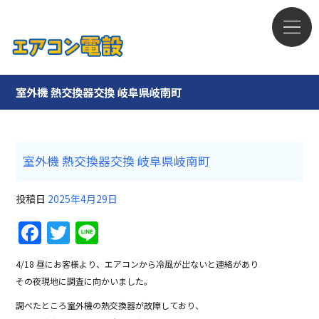
室外機 熱交換器交換 岐阜県岐南町
室外機 熱交換器交換 岐阜県岐南町
投稿日
2025年4月29日
F
T
Li
a
w
n
4/18 昼にお客様より、エアコンから冷風が出ないと連絡があり
c
itt
e
その夜現地に調査に向かいました。
e
er
調べたところ室外機の熱交換器が故障しており、