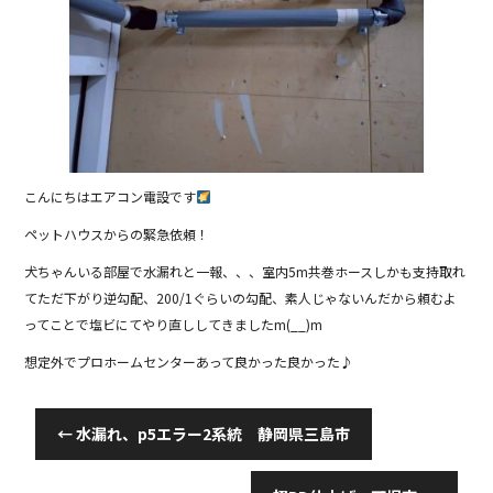
b
o
o
k
こんにちはエアコン電設です
ペットハウスからの緊急依頼！
犬ちゃんいる部屋で水漏れと一報、、、室内5m共巻ホースしかも支持取れ
てただ下がり逆勾配、200/1ぐらいの勾配、素人じゃないんだから頼むよ
ってことで塩ビにてやり直ししてきましたm(__)m
想定外でプロホームセンターあって良かった良かった♪
←
水漏れ、p5エラー2系統 静岡県三島市