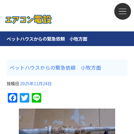
ペットハウスからの緊急依頼 小牧方面
ペットハウスからの緊急依頼 小牧方面
投稿日
2025年11月24日
F
T
Li
a
w
n
c
itt
e
e
er